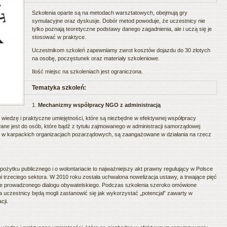
Szkolenia oparte są na metodach warsztatowych, obejmują gry
symulacyjne oraz dyskusje. Dobór metod powoduje, że uczestnicy nie
tylko poznają teoretyczne podstawy danego zagadnienia, ale i uczą się je
stosować w praktyce.
Uczestnikom szkoleń zapewniamy zwrot kosztów dojazdu do 30 złotych
na osobę, poczęstunek oraz materiały szkoleniowe.
Ilość miejsc na szkoleniach jest ograniczona.
Tematyka szkoleń:
1.
Mechanizmy współpracy NGO z administracją
wiedzę i praktyczne umiejętności, które są niezbędne w efektywnej współpracy
wane jest do osób, które bądź z tytułu zajmowanego w administracji samorządowej
 w karpackich organizacjach pozarządowych, są zaangażowane w działania na rzecz
ożytku publicznego i o wolontariacie to najważniejszy akt prawny regulujący w Polsce
mi trzeciego sektora. W 2010 roku została uchwalona nowelizacja ustawy, a trwające pięć
alnie prowadzonego dialogu obywatelskiego. Podczas szkolenia szeroko omówione
 uczestnicy będą mogli zastanowić się jak wykorzystać „potencjał” zawarty w
cji.