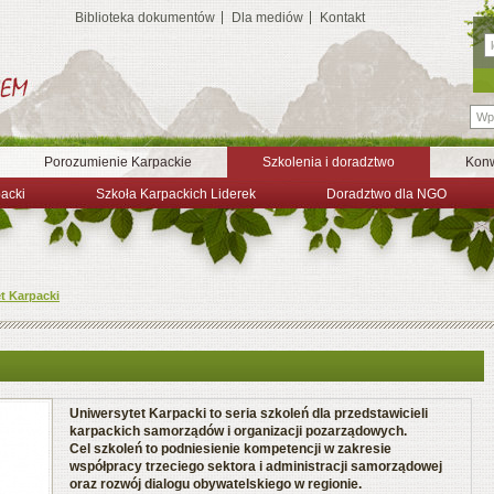
Biblioteka dokumentów
Dla mediów
Kontakt
Porozumienie Karpackie
Szkolenia i doradztwo
Konw
packi
Szkoła Karpackich Liderek
Doradztwo dla NGO
t Karpacki
Uniwersytet Karpacki to seria szkoleń dla przedstawicieli
karpackich samorządów i organizacji pozarządowych.
Cel szkoleń to podniesienie kompetencji w zakresie
współpracy trzeciego sektora i administracji samorządowej
oraz rozwój dialogu obywatelskiego w regionie.