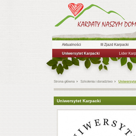
Aktualności
III Zjazd Karpacki
Uniwersytet Karpacki
Kalendarz wydarzeń
Lider Kar
Strona główna
Szkolenia i doradztwo
Uniwersyte
Uniwersytet Karpacki