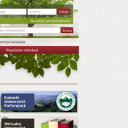
rejestracja
|
przypomnij hasło
encja karpacka
Regulamin rekrutacji