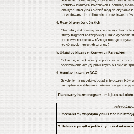
Szkolenie ma na celu wyposażenie uczestników w 
konfliktów lokalnych związanych z ochroną środo
lokalnych, którzy na co dzień mają do czynienia 
spowodowanymi konfliktem interesów inwestorów,
4.
Rozwój terenów górskich
Choć statystyki mówią, że średnia wysokość dla P
istotny fragment naszego kraju. Jakie wyzwania s
one odzwierciedlenie w różnego rodzaju polityka
rozwój swoich górskich terenów?
5.
Udział publiczny w Konwencji Karpackiej
Celem części szkolenia jest podniesienie poziomu
podejmowanie decyzji publicznych w zakresie spr
6.
Aspekty prawne w NGO
Szkolenie ma na celu wyposażenie uczestników w 
niezbędne w efektywnej działalności organizacji 
Planowany harmonogram i miejsca szkoleń:
województwo:
1. Mechanizmy współpracy NGO z administracją
2. Ustawa o pożytku publicznym i wolontariacie