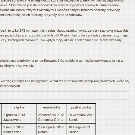
wiedzę i praktyczne umiejętności, które są niezbędne w efektywnym rozwiązywaniu
wiska. Skierowane jest do pracowników organizacji pozarządowych i samorządów
z sytuacjami konfliktowymi związanymi z współczesnymi formami ochrony przyrody
 mieszkańców, służb ochrony przyrody oraz urzędników.
olski to tylko 173 m n.p.m., nie trzeba nikogo przekonywać, że góry stanowią niezwykle
toją przed obszarami górskimi w Polsce? W jakim kierunku zachodzą zmiany i czy mają
ch czy strategiach rozwoju? Jaki wpływ mają lokalne społeczności na zrównoważony
 wiedzy uczestników na temat Konwencji Karpackiej oraz możliwości włączania się w
aw objętych Konwencją.
wiedzę i praktyczne umiejętności w zakresie stosowania przepisów prawnych, które są
pozarządowych.
śląskie
małopolskie
podkarpackie
2 grudnia 2013
25 września 2012
26 września 2011
Jaworzynka
Ochotnica Górna
Sanok
9 marca 2012
23 listopada 2012
18 lutego 2013
Kamesznica
Rabka
Orelec