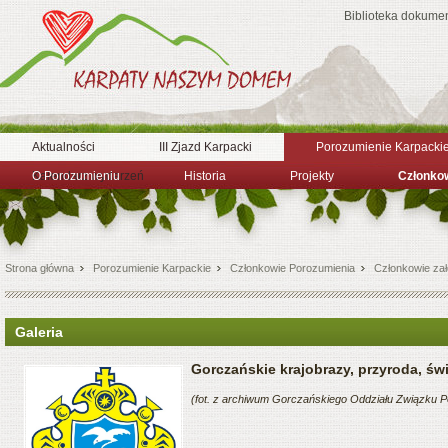
Biblioteka dokume
Aktualności
III Zjazd Karpacki
Porozumienie Karpacki
O Porozumieniu
Kalendarz wydarzeń
Historia
Projekty
Członko
Strona główna
Porozumienie Karpackie
Członkowie Porozumienia
Członkowie zał
Galeria
Gorczańskie krajobrazy, przyroda, świ
(fot. z archiwum Gorczańskiego Oddziału Związku P